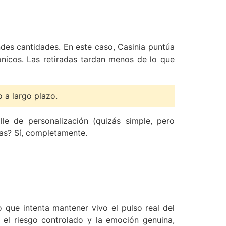
des cantidades. En este caso, Casinia puntúa
ónicos. Las retiradas tardan menos de lo que
 a largo plazo.
e de personalización (quizás simple, pero
as?
Sí, completamente.
 que intenta mantener vivo el pulso real del
 el riesgo controlado y la emoción genuina,