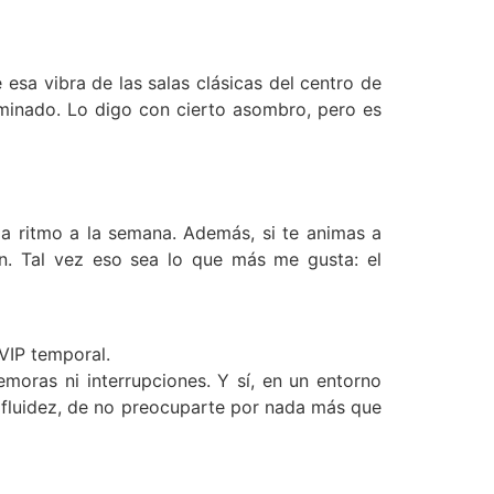
esa vibra de las salas clásicas del centro de
uminado. Lo digo con cierto asombro, pero es
 da ritmo a la semana. Además, si te animas a
n. Tal vez eso sea lo que más me gusta: el
VIP temporal.
moras ni interrupciones. Y sí, en un entorno
a fluidez, de no preocuparte por nada más que