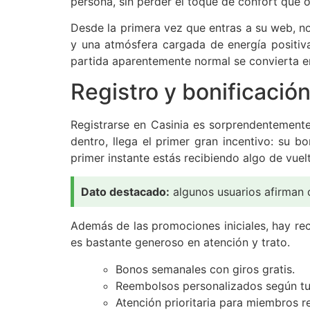
persona, sin perder el toque de confort que o
Desde la primera vez que entras a su web, no
y una atmósfera cargada de energía positiva
partida aparentemente normal se convierta e
Registro y bonificació
Registrarse en Casinia es sorprendentemente 
dentro, llega el primer gran incentivo: su b
primer instante estás recibiendo algo de vuelt
Dato destacado:
algunos usuarios afirman 
Además de las promociones iniciales, hay rec
es bastante generoso en atención y trato.
Bonos semanales con giros gratis.
Reembolsos personalizados según tu 
Atención prioritaria para miembros r