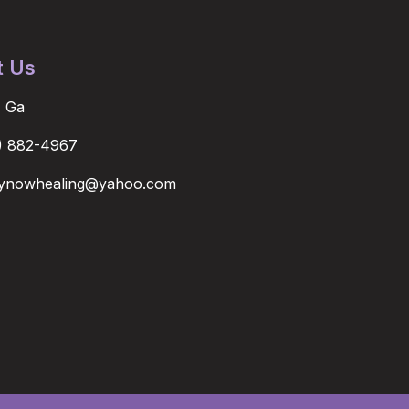
t Us
, Ga
) 882-4967
tynowhealing@yahoo.com