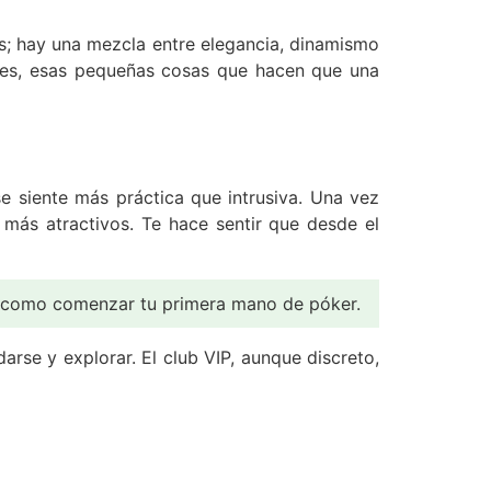
as; hay una mezcla entre elegancia, dinamismo
alles, esas pequeñas cosas que hacen que una
se siente más práctica que intrusiva. Una vez
s más atractivos. Te hace sentir que desde el
do como comenzar tu primera mano de póker.
rse y explorar. El club VIP, aunque discreto,