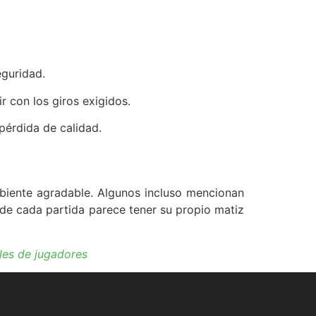
eguridad.
r con los giros exigidos.
pérdida de calidad.
 ambiente agradable. Algunos incluso mencionan
nde cada partida parece tener su propio matiz
es de jugadores