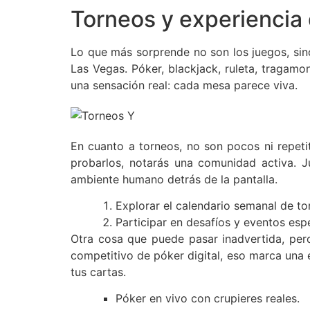
Torneos y experiencia 
Lo que más sorprende no son los juegos, sino
Las Vegas. Póker, blackjack, ruleta, tragam
una sensación real: cada mesa parece viva.
En cuanto a torneos, no son pocos ni repetit
probarlos, notarás una comunidad activa. 
ambiente humano detrás de la pantalla.
Explorar el calendario semanal de to
Participar en desafíos y eventos es
Otra cosa que puede pasar inadvertida, pero
competitivo de póker digital, eso marca una 
tus cartas.
Póker en vivo con crupieres reales.