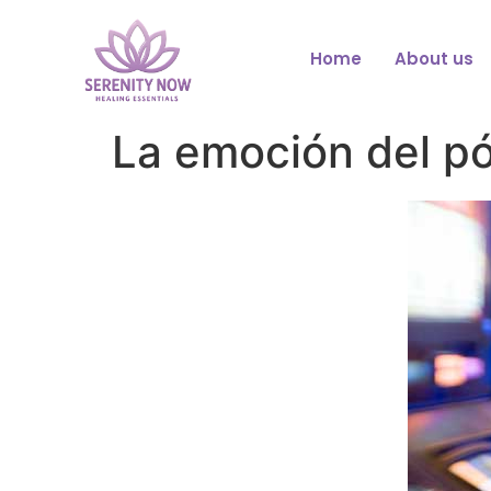
Home
About us
La emoción del pó