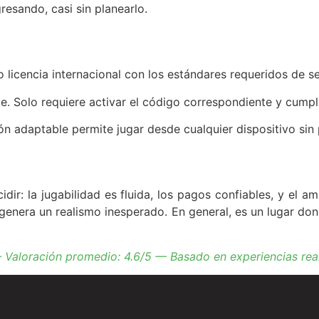
esando, casi sin planearlo.
jo licencia internacional con los estándares requeridos de s
e. Solo requiere activar el código correspondiente y cumpli
ón adaptable permite jugar desde cualquier dispositivo sin 
idir: la jugabilidad es fluida, los pagos confiables, y el
genera un realismo inesperado. En general, es un lugar do
loración promedio: 4.6/5 — Basado en experiencias real