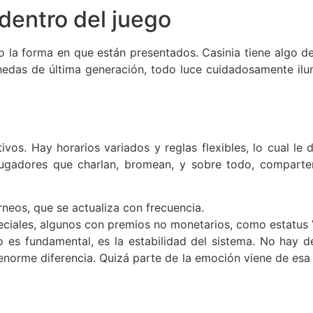
dentro del juego
 la forma en que están presentados. Casinia tiene algo de 
onedas de última generación, todo luce cuidadosamente il
ivos. Hay horarios variados y reglas flexibles, lo cual le
Jugadores que charlan, bromean, y sobre todo, comparte
rneos, que se actualiza con frecuencia.
peciales, algunos con premios no monetarios, como estatus 
 es fundamental, es la estabilidad del sistema. No hay de
enorme diferencia. Quizá parte de la emoción viene de es