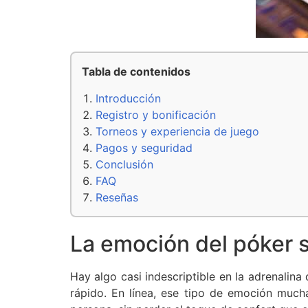
Tabla de contenidos
Introducción
Registro y bonificación
Torneos y experiencia de juego
Pagos y seguridad
Conclusión
FAQ
Reseñas
La emoción del póker s
Hay algo casi indescriptible en la adrenalina
rápido. En línea, ese tipo de emoción much